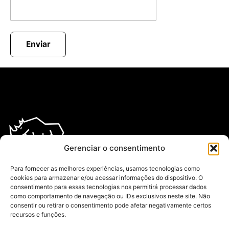
Gerenciar o consentimento
Com mais de 20 anos no mercado, somo especializados nos mais
diversos segmentos da terceirização de mão de obra.
Para fornecer as melhores experiências, usamos tecnologias como
Através da nossa experiência, prestígio e. dos mais de 1.500
cookies para armazenar e/ou acessar informações do dispositivo. O
colaboradores no Grupo Rinna.
consentimento para essas tecnologias nos permitirá processar dados
como comportamento de navegação ou IDs exclusivos neste site. Não
LINKS ÚTEIS
consentir ou retirar o consentimento pode afetar negativamente certos
INÍCIO
recursos e funções.
QUEM SOMOS
SERVIÇOS
CONTATO