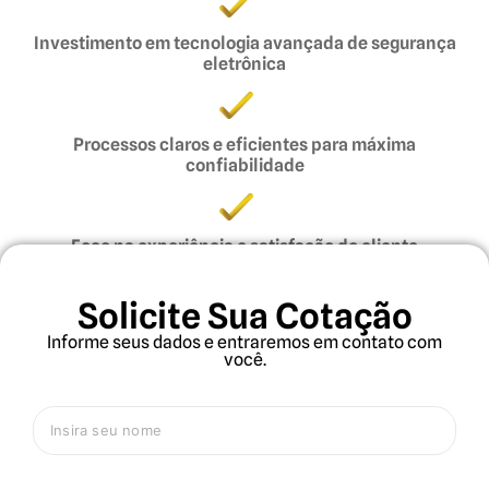
Investimento em tecnologia avançada de segurança
eletrônica
Processos claros e eficientes para máxima
confiabilidade
Foco na experiência e satisfação do cliente
Solicite Sua Cotação
Atuação em diferentes segmentos: condomínios,
Informe seus dados e entraremos em contato com
indústrias, saúde, varejo, grandes eventos e mais
você.