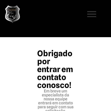
Obrigado
por
entrar em
contato
conosco!
Em breve um
especialista da
nossa equipe
entrará em contato
para seguir com sua
solicitação.