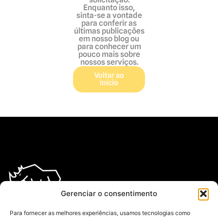
Enquanto isso,
sinta-se a vontade
para conferir as
últimas publicações
em nosso blog ou
para conhecer um
pouco mais sobre
nossos serviços.
Voltar ao
início
Gerenciar o consentimento
Com mais de 20 anos no mercado, somo especializados nos mais
diversos segmentos da terceirização de mão de obra.
Para fornecer as melhores experiências, usamos tecnologias como